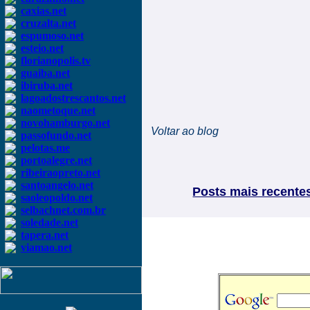
caxias.net
cruzalta.net
espumoso.net
esteio.net
florianopolis.tv
guaiba.net
ibiruba.net
lagoadostrescantos.net
naometoque.net
novohamburgo.net
Voltar ao blog
passofundo.net
pelotas.me
portoalegre.net
ribeiraopreto.net
santoangelo.net
Posts mais recente
saoleopoldo.net
selbachnet.com.br
soledade.net
tapera.net
viamao.net