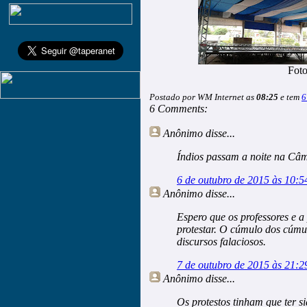
Foto
Postado por WM Internet as
08:25
e tem
6
6 Comments:
Anônimo
disse...
Índios passam a noite na Câ
6 de outubro de 2015 às 10:5
Anônimo
disse...
Espero que os professores e 
protestar. O cúmulo dos cúmu
discursos falaciosos.
7 de outubro de 2015 às 21:2
Anônimo
disse...
Os protestos tinham que ter s