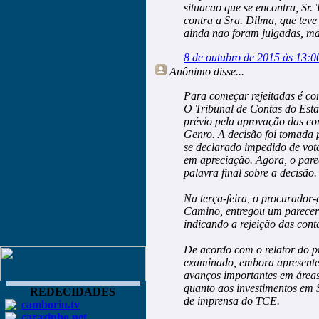
situacao que se encontra, Sr.
contra a Sra. Dilma, que teve 
ainda nao foram julgadas, mas
8 de outubro de 2015 às 13:0
Anônimo
disse...
Para começar rejeitadas é co
O Tribunal de Contas do Esta
prévio pela aprovação das co
Genro. A decisão foi tomada 
se declarado impedido de vot
em apreciação. Agora, o pare
palavra final sobre a decisão.
Na terça-feira, o procurador
Camino, entregou um parecer 
indicando a rejeição das con
De acordo com o relator do pr
examinado, embora apresente 
avanços importantes em áreas 
quanto aos investimentos em 
REDECIDADES
de imprensa do TCE.
camboriu.tv
carazinho.net