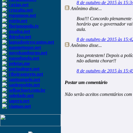
8 de outubro de 2015 às 15:3
caxias.net
Anônimo
disse...
cruzalta.net
espumoso.net
Boa!!! Concordo plenamente 
esteio.net
horário que o governador vai 
florianopolis.tv
aula.
guaiba.net
ibiruba.net
8 de outubro de 2015 às 15:4
lagoadostrescantos.net
Anônimo
disse...
naometoque.net
novohamburgo.net
Isso,protestem! Depois a polí
passofundo.net
não adianta chorar!!
pelotas.me
portoalegre.net
8 de outubro de 2015 às 15:4
ribeiraopreto.net
santoangelo.net
Postar um comentário
saoleopoldo.net
selbachnet.com.br
Não serão aceitos comentários com 
soledade.net
tapera.net
viamao.net