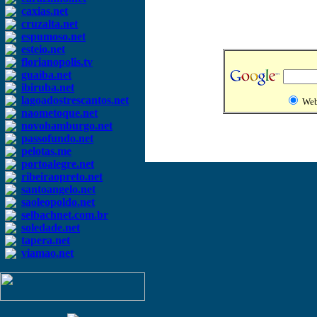
caxias.net
cruzalta.net
espumoso.net
esteio.net
florianopolis.tv
guaiba.net
ibiruba.net
lagoadostrescantos.net
We
naometoque.net
novohamburgo.net
passofundo.net
pelotas.me
portoalegre.net
ribeiraopreto.net
santoangelo.net
saoleopoldo.net
selbachnet.com.br
soledade.net
tapera.net
viamao.net