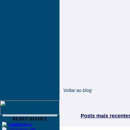
Voltar ao blog
Posts mais recente
REDECIDADES
camboriu.tv
carazinho.net