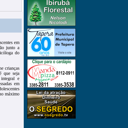
escentes em
ção junto a
sicóloga do
he crianças
é que seja
integral e
essadas em
olescentes
 no máximo