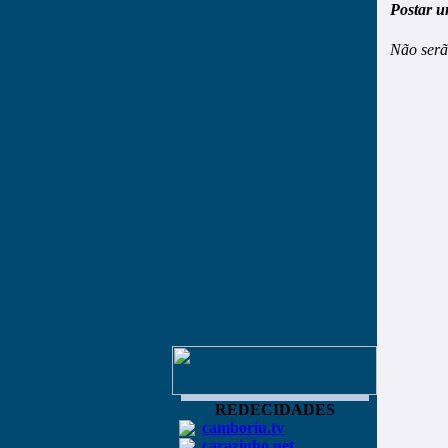
Postar u
Não serã
REDECIDADES
camboriu.tv
carazinho.net