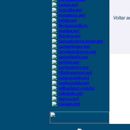
caxias.net
cruzalta.net
espumoso.net
Voltar a
esteio.net
florianopolis.tv
guaiba.net
ibiruba.net
lagoadostrescantos.net
naometoque.net
novohamburgo.net
passofundo.net
pelotas.me
portoalegre.net
ribeiraopreto.net
santoangelo.net
saoleopoldo.net
selbachnet.com.br
soledade.net
tapera.net
viamao.net