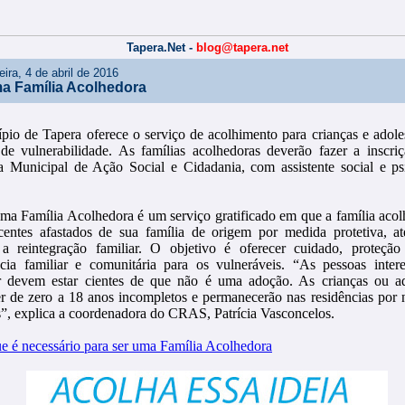
Tapera.Net -
blog@tapera.net
ira, 4 de abril de 2016
a Família Acolhedora
pio de Tapera oferece o serviço de acolhimento para crianças e adol
 de vulnerabilidade. As famílias acolhedoras deverão fazer a inscri
ia Municipal de Ação Social e Cidadania, com assistente social e p
ma Família Acolhedora é um serviço gratificado em que a família acol
centes afastados de sua família de origem por medida protetiva, at
 a reintegração familiar. O objetivo é oferecer cuidado, proteção 
cia familiar e comunitária para os vulneráveis. “As pessoas inter
r devem estar cientes de que não é uma adoção. As crianças ou ad
r de zero a 18 anos incompletos e permanecerão nas residências por
s”, explica a coordenadora do CRAS, Patrícia Vasconcelos.
ue é necessário para ser uma Família Acolhedora