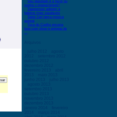
Seu deputado é a favor ou
contra o impeachment?
Taperenses aderem a
hábitos mais saudáveis
Tatiel Zart lança música
autoral
Toca do Coelho encerra
hoje com show e entrega de
...
s
Arquivos
julho 2012
agosto
2012
setembro 2012
outubro 2012
dezembro 2012
fevereiro 2013
abril
2013
maio 2013
junho 2013
julho 2013
agosto 2013
setembro 2013
outubro 2013
novembro 2013
dezembro 2013
janeiro 2014
fevereiro
2014
março 2014