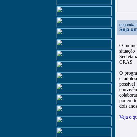
segunda-fe
Seja um
O municí
situação
Secretar
CRAS.
O progra
e adoles
possível
convivên
colabora
podem te
dois ano
Veja o q