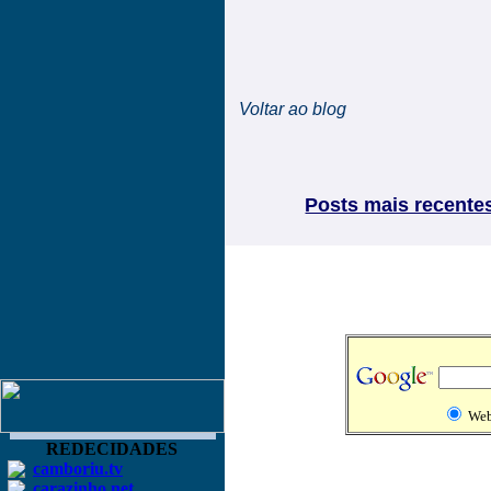
Voltar ao blog
Posts mais recente
We
REDECIDADES
camboriu.tv
carazinho.net