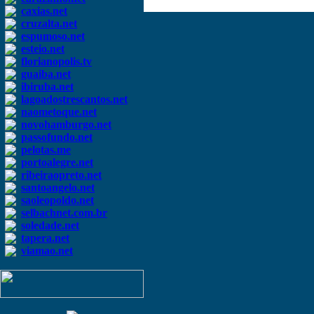
caxias.net
cruzalta.net
espumoso.net
esteio.net
florianopolis.tv
guaiba.net
ibiruba.net
lagoadostrescantos.net
naometoque.net
novohamburgo.net
passofundo.net
pelotas.me
portoalegre.net
ribeiraopreto.net
santoangelo.net
saoleopoldo.net
selbachnet.com.br
soledade.net
tapera.net
viamao.net