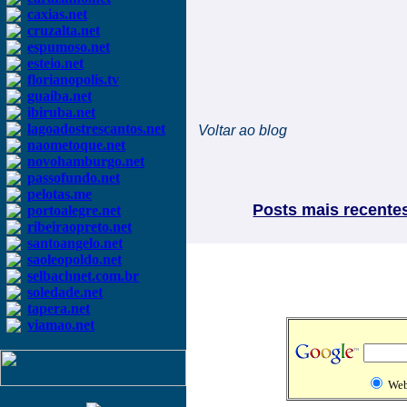
caxias.net
cruzalta.net
espumoso.net
esteio.net
florianopolis.tv
guaiba.net
ibiruba.net
lagoadostrescantos.net
Voltar ao blog
naometoque.net
novohamburgo.net
passofundo.net
pelotas.me
Posts mais recente
portoalegre.net
ribeiraopreto.net
santoangelo.net
saoleopoldo.net
selbachnet.com.br
soledade.net
tapera.net
viamao.net
We