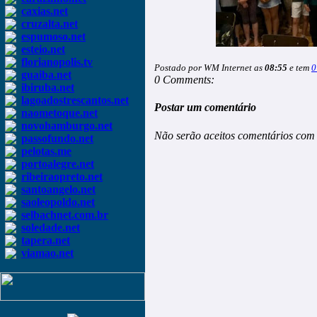
caxias.net
cruzalta.net
espumoso.net
esteio.net
florianopolis.tv
Postado por WM Internet as
08:55
e tem
0
guaiba.net
0 Comments:
ibiruba.net
lagoadostrescantos.net
Postar um comentário
naometoque.net
novohamburgo.net
Não serão aceitos comentários com 
passofundo.net
pelotas.me
portoalegre.net
ribeiraopreto.net
santoangelo.net
saoleopoldo.net
selbachnet.com.br
soledade.net
tapera.net
viamao.net