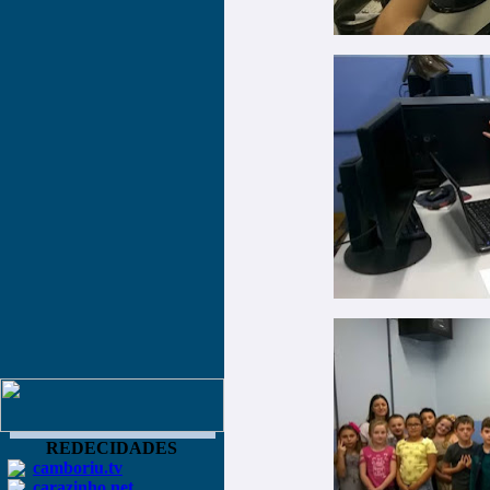
REDECIDADES
camboriu.tv
carazinho.net