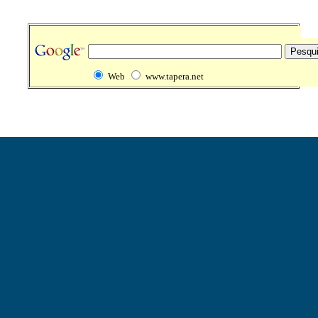
Web
www.tapera.net