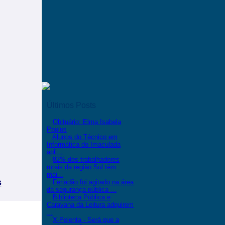
Últimos Posts
Obituário: Elma Isabela
Paulus
Alunos do Técnico em
Informática do Imaculada
apli...
82% dos trabalhadores
rurais da região Sul têm
mai...
s
Feriadão foi agitado na área
da segurança pública ...
Biblioteca Pública e
Caravana da Leitura adquirem
...
X-Polenta - Será que a