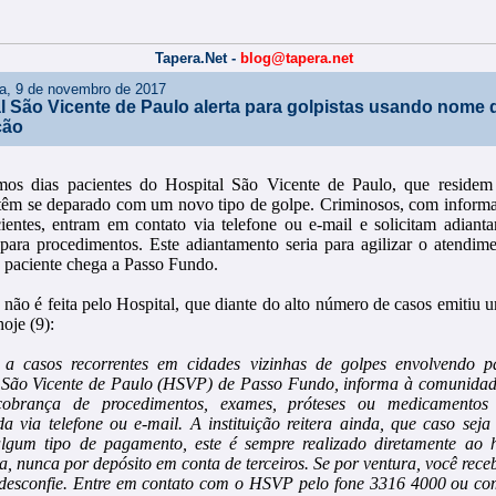
Tapera.Net -
blog@tapera.net
ira, 9 de novembro de 2017
l São Vicente de Paulo alerta para golpistas usando nome 
ção
mos dias pacientes do Hospital São Vicente de Paulo, que residem
 têm se deparado com um novo tipo de golpe. Criminosos, com inform
cientes, entram em contato via telefone ou e-mail e solicitam adian
 para procedimentos. Este adiantamento seria para agilizar o atendim
 paciente chega a Passo Fundo.
 não é feita pelo Hospital, que diante do alto número de casos emitiu 
hoje (9):
a casos recorrentes em cidades vizinhas de golpes envolvendo pa
 São Vicente de Paulo (HSVP) de Passo Fundo, informa à comunidad
 cobrança de procedimentos, exames, próteses ou medicamento
da via telefone ou e-mail. A instituição reitera ainda, que caso seja
algum tipo de pagamento, este é sempre realizado diretamente ao h
ia, nunca por depósito em conta de terceiros. Se por ventura, você rec
 desconfie. Entre em contato com o HSVP pelo fone 3316 4000 ou com