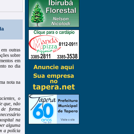
da
 em outras
ações sobre
tamentos em
ento no dia
uma nota na
cientes, o
e que, não
s de forma
 necessário
ospital na
eber alguma
 a polícia