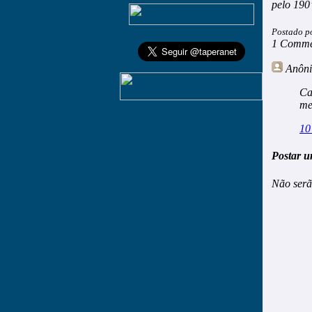
pelo 190
Postado p
1 Comme
Anôn
Ca
me
10
Postar u
Não serã