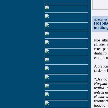
quinta-fe
Hospita
institui
Nos últi
cidades,
estes pa
dinheiro
em que o
A prática
tarde de 
“Devido 
Hospital
realiza
antecipa
efetuar 
tesourar
ligação,