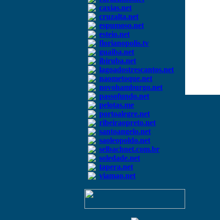
caxias.net
cruzalta.net
espumoso.net
esteio.net
florianopolis.tv
guaiba.net
ibiruba.net
lagoadostrescantos.net
naometoque.net
novohamburgo.net
passofundo.net
pelotas.me
portoalegre.net
ribeiraopreto.net
santoangelo.net
saoleopoldo.net
selbachnet.com.br
soledade.net
tapera.net
viamao.net