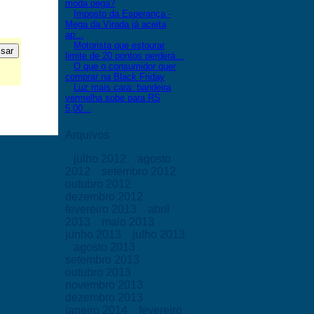
moda pega?
Imposto da Esperança -
Mega da Virada já aceita
ap...
Motorista que estourar
limite de 20 pontos perderá...
O que o consumidor quer
comprar na Black Friday
Luz mais cara: bandeira
vermelha sobe para RS
5,00...
Arquivos
julho 2012
agosto
2012
setembro 2012
outubro 2012
dezembro 2012
fevereiro 2013
abril
2013
maio 2013
junho 2013
julho 2013
agosto 2013
setembro 2013
outubro 2013
novembro 2013
dezembro 2013
janeiro 2014
fevereiro