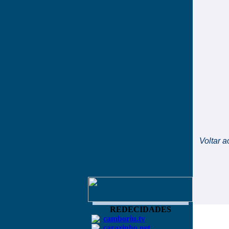
Voltar a
REDECIDADES
camboriu.tv
carazinho.net