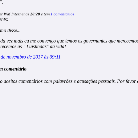
”.
or WM Internet as
20:28
e tem
1 comentarios
nts:
imo
disse...
da vez mais eu me convenço que temos os governantes que merecemo
recemos as " Luislindas" da vida!
 de novembro de 2017 às 09:11
m comentário
o aceitos comentários com palavrões e acusações pessoais. Por favor