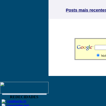
Posts mais recente
We
REDECIDADES
camboriu.tv
carazinho.net