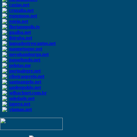
caxias.net
cruzalta.net
espumoso.net
esteio.net
florianopolis.tv
guaiba.net
ibiruba.net
lagoadostrescantos.net
naometoque.net
novohamburgo.net
passofundo.net
pelotas.me
portoalegre.net
ribeiraopreto.net
santoangelo.net
saoleopoldo.net
selbachnet.com.br
soledade.net
tapera.net
viamao.net