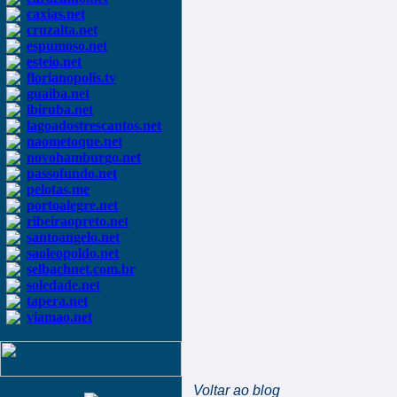
caxias.net
cruzalta.net
espumoso.net
esteio.net
florianopolis.tv
guaiba.net
ibiruba.net
lagoadostrescantos.net
naometoque.net
novohamburgo.net
passofundo.net
pelotas.me
portoalegre.net
ribeiraopreto.net
santoangelo.net
saoleopoldo.net
selbachnet.com.br
soledade.net
tapera.net
viamao.net
Voltar ao blog