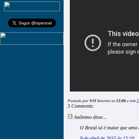
Postado por WM Internet as
13:06
e tem
5
5 Comments:
Anônimo
disse...
O Brasil só é maior que uma e
9 de abril de 2015 às 15:10