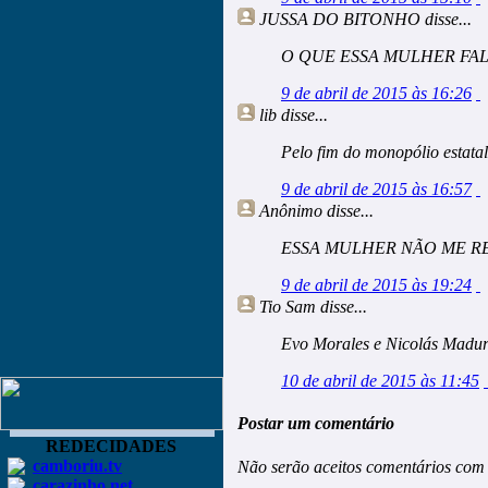
JUSSA DO BITONHO
disse...
O QUE ESSA MULHER FAL
9 de abril de 2015 às 16:26
lib
disse...
Pelo fim do monopólio estatal
9 de abril de 2015 às 16:57
Anônimo
disse...
ESSA MULHER NÃO ME R
9 de abril de 2015 às 19:24
Tio Sam
disse...
Evo Morales e Nicolás Madur
10 de abril de 2015 às 11:45
Postar um comentário
REDECIDADES
camboriu.tv
Não serão aceitos comentários com 
carazinho.net