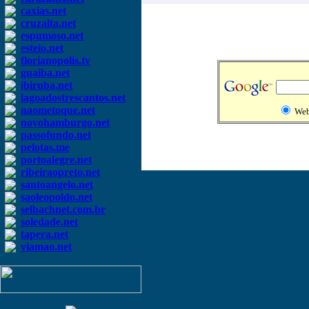
caxias.net
cruzalta.net
espumoso.net
esteio.net
florianopolis.tv
guaiba.net
ibiruba.net
lagoadostrescantos.net
naometoque.net
We
novohamburgo.net
passofundo.net
pelotas.me
portoalegre.net
ribeiraopreto.net
santoangelo.net
saoleopoldo.net
selbachnet.com.br
soledade.net
tapera.net
viamao.net