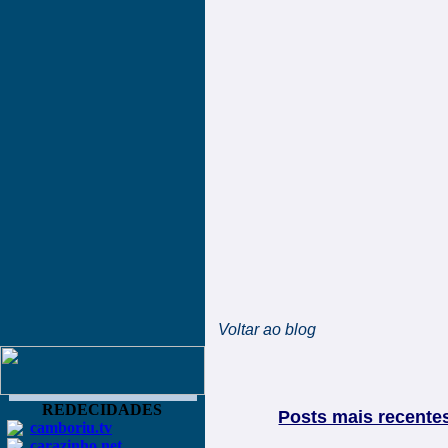
Voltar ao blog
REDECIDADES
Posts mais recente
camboriu.tv
carazinho.net