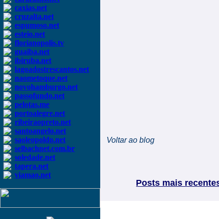
caxias.net
cruzalta.net
espumoso.net
esteio.net
florianopolis.tv
guaiba.net
ibiruba.net
lagoadostrescantos.net
naometoque.net
novohamburgo.net
passofundo.net
pelotas.me
portoalegre.net
ribeiraopreto.net
santoangelo.net
saoleopoldo.net
Voltar ao blog
selbachnet.com.br
soledade.net
tapera.net
viamao.net
Posts mais recente