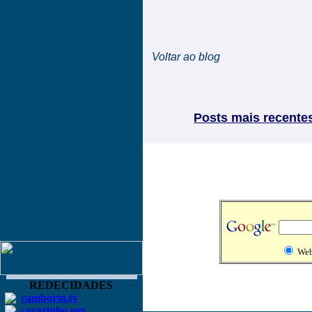
Voltar ao blog
Posts mais recente
We
REDECIDADES
camboriu.tv
carazinho.net