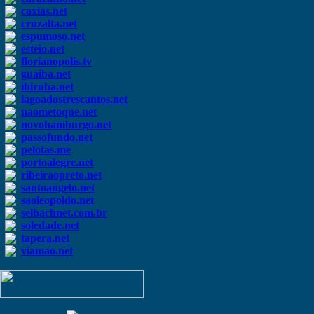
caxias.net
cruzalta.net
espumoso.net
esteio.net
florianopolis.tv
guaiba.net
ibiruba.net
lagoadostrescantos.net
naometoque.net
novohamburgo.net
passofundo.net
pelotas.me
portoalegre.net
ribeiraopreto.net
santoangelo.net
saoleopoldo.net
selbachnet.com.br
soledade.net
tapera.net
viamao.net