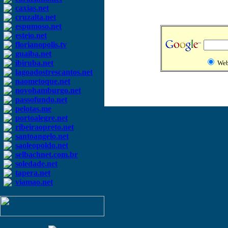
caxias.net
cruzalta.net
espumoso.net
esteio.net
florianopolis.tv
guaiba.net
ibiruba.net
We
lagoadostrescantos.net
naometoque.net
novohamburgo.net
passofundo.net
pelotas.me
portoalegre.net
ribeiraopreto.net
santoangelo.net
saoleopoldo.net
selbachnet.com.br
soledade.net
tapera.net
viamao.net