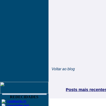
Voltar ao blog
Posts mais recente
REDECIDADES
camboriu.tv
carazinho.net